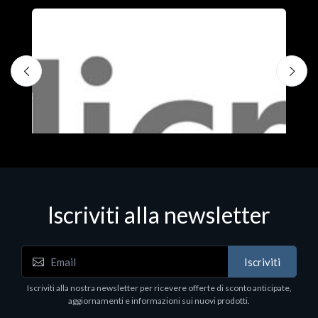
Iscriviti alla newsletter
Iscriviti
Software - Office Productivity
S
Iscriviti alla nostra newsletter per ricevere offerte di sconto anticipate,
MS OFFICE H&S 2021 ESD
M
aggiornamenti e informazioni sui nuovi prodotti.
€143.51
€