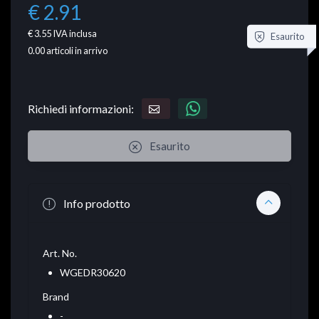
€ 2.91
€ 3.55
IVA inclusa
Esaurito
0.00
articoli in arrivo
Richiedi informazioni:
Esaurito
Info prodotto
Art. No.
WGEDR30620
Brand
-