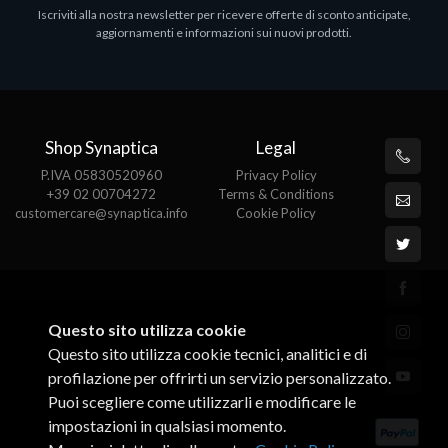
Iscriviti alla nostra newsletter per ricevere offerte di sconto anticipate,
MS OFFICE H&S 2021 ESD
M
aggiornamenti e informazioni sui nuovi prodotti.
€143.51
€
Shop Synaptica
Legal
P.IVA 05830520960
Privacy Policy
+39 02 00704272
Terms & Conditions
customercare@synaptica.info
Cookie Policy
Questo sito utilizza cookie
Questo sito utilizza cookie tecnici, analitici e di
profilazione per offrirti un servizio personalizzato.
Puoi scegliere come utilizzarli e modificare le
impostazioni in qualsiasi momento.