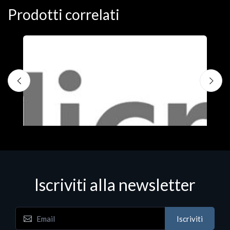
Prodotti correlati
Iscriviti alla newsletter
Iscriviti
Software - Office Productivity
S