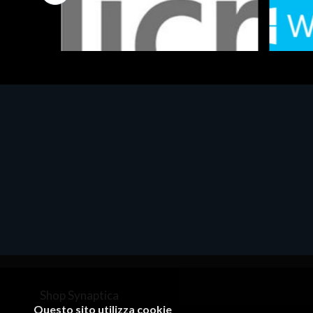
Software - Office Productivity
Software
MS OFFICE H&S 2021 ESD
MS Win
€143.51
€452.
Shop Synaptica
Questo sito utilizza cookie