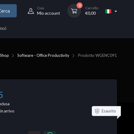
0
Ciao
Carrello
Cerca
Mio account
€
0,00
noi
Shop
Software - Office Productivity
Prodotto
WGENC091
5
nclusa
Esaurito
 in arrivo