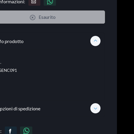
informazioni:
Esaurito
fo prodotto
.
ENC091
pzioni di spedizione
: