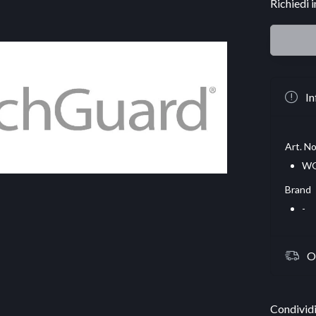
Richiedi 
In
Art. No
WG
Brand
-
O
Condividi