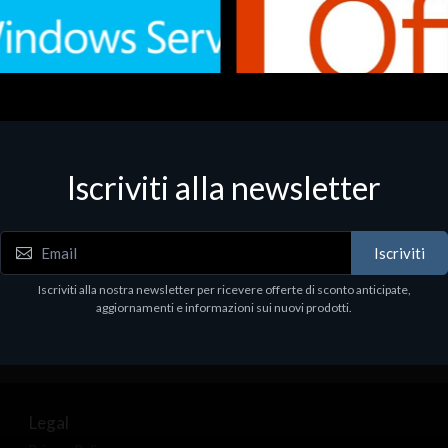
Iscriviti alla newsletter
 - Office Productivity
Software - Office Productivity
.Svr.Ess. 2019 64bit Ita
MS O365 Business Prem Retai
97
€143.97
Iscriviti
Iscriviti alla nostra newsletter per ricevere offerte di sconto anticipate,
aggiornamenti e informazioni sui nuovi prodotti.
Legal