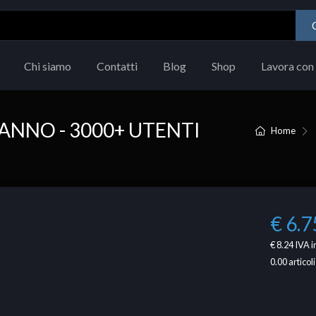
Chi siamo
Contatti
Blog
Shop
Lavora con 
ANNO - 3000+ UTENTI
Home
€ 6.7
€ 8.24
IVA i
0.00
articoli