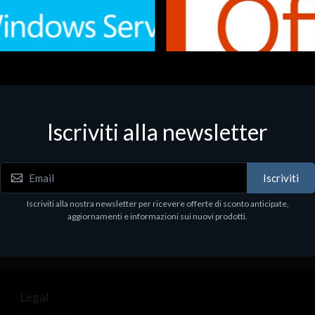
Iscriviti alla newsletter
 - Office Productivity
Software - Office Productivity
.Svr.Ess. 2019 64bit Ita
MS O365 Business Prem Retai
97
€143.97
Iscriviti
Iscriviti alla nostra newsletter per ricevere offerte di sconto anticipate,
aggiornamenti e informazioni sui nuovi prodotti.
Legal