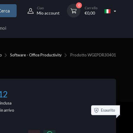
0
Ciao
Carrello
Cerca
Mio account
€
0,00
noi
p
Software - Office Productivity
Prodotto
WGEPDR30401
12
inclusa
Esaurito
 in arrivo