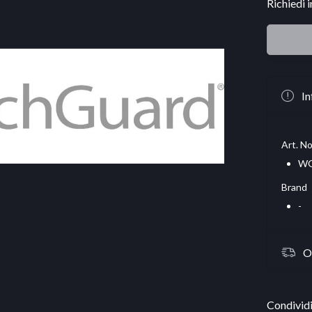
Richiedi 
In
Art. No
WG
Brand
-
O
Condividi