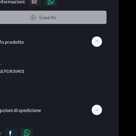
informazioni:
Esaurito
fo prodotto
.
EPDR30401
pzioni di spedizione
: