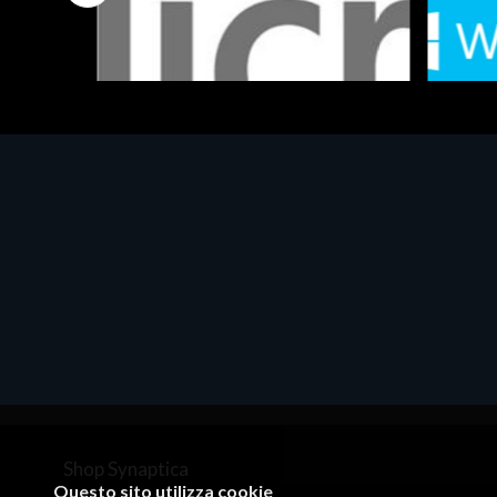
Software - Office Productivity
Software
MS OFFICE H&S 2021 ESD
MS Win
€143.51
€452.
Shop Synaptica
Questo sito utilizza cookie