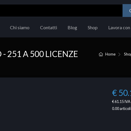
Chi siamo
Contatti
Blog
Shop
Lavora con 
 251 A 500 LICENZE
Home
Sho
€ 50.
€ 61.15
IVA 
0.00
articoli