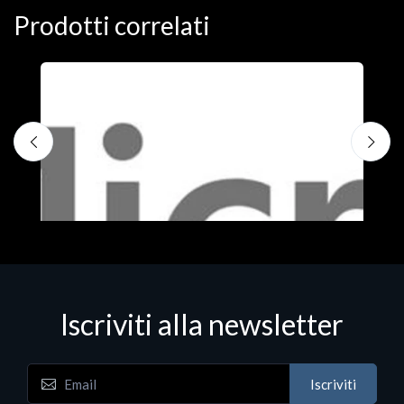
Prodotti correlati
Iscriviti alla newsletter
Iscriviti
Software - Office Productivity
S