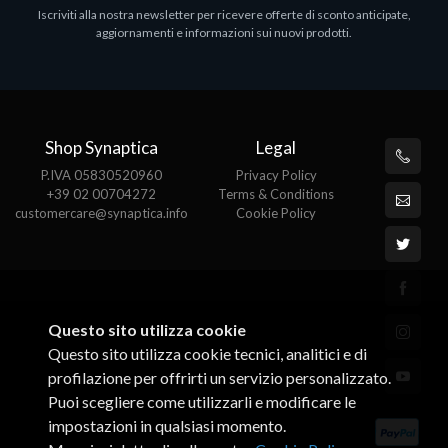
Iscriviti alla nostra newsletter per ricevere offerte di sconto anticipate,
MS OFFICE H&S 2021 ESD
M
aggiornamenti e informazioni sui nuovi prodotti.
€143.51
€
Shop Synaptica
Legal
P.IVA 05830520960
Privacy Policy
+39 02 00704272
Terms & Conditions
customercare@synaptica.info
Cookie Policy
Questo sito utilizza cookie
Questo sito utilizza cookie tecnici, analitici e di
profilazione per offrirti un servizio personalizzato.
Puoi scegliere come utilizzarli e modificare le
impostazioni in qualsiasi momento.