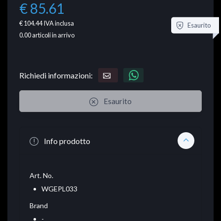
€ 85.61
€ 104.44
IVA inclusa
Esaurito
0.00
articoli in arrivo
Richiedi informazioni:
Esaurito
Info prodotto
Art. No.
WGEPL033
Brand
-