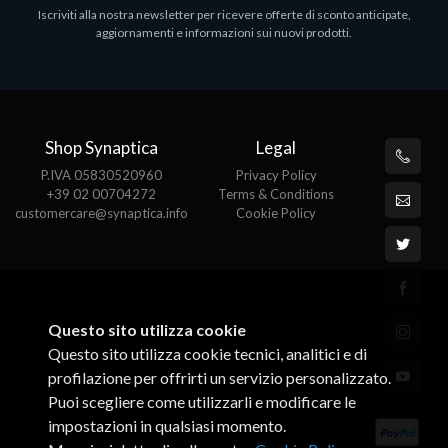
Iscriviti alla nostra newsletter per ricevere offerte di sconto anticipate,
MS OFFICE H&S 2021 ESD
M
aggiornamenti e informazioni sui nuovi prodotti.
€143.51
€
Shop Synaptica
Legal
P.IVA 05830520960
Privacy Policy
+39 02 00704272
Terms & Conditions
customercare@synaptica.info
Cookie Policy
Questo sito utilizza cookie
Questo sito utilizza cookie tecnici, analitici e di
profilazione per offrirti un servizio personalizzato.
Puoi scegliere come utilizzarli e modificare le
impostazioni in qualsiasi momento.