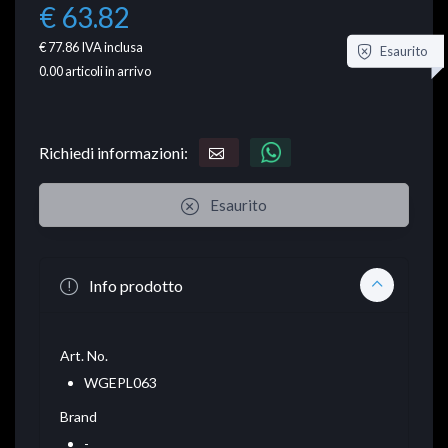
€ 63.82
€ 77.86
IVA inclusa
Esaurito
0.00
articoli in arrivo
Richiedi informazioni:
Esaurito
Info prodotto
Art. No.
WGEPL063
Brand
-