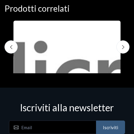
Prodotti correlati
Iscriviti alla newsletter
Iscriviti
Software - Office Productivity
S