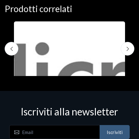
Prodotti correlati
Iscriviti alla newsletter
Iscriviti
Software - Office Productivity
S