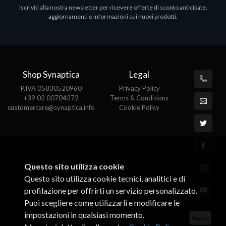
Iscriviti alla nostra newsletter per ricevere offerte di sconto anticipate,
MS OFFICE H&S 2021 ESD
M
aggiornamenti e informazioni sui nuovi prodotti.
€143.51
€
Shop Synaptica
Legal
P.IVA 05830520960
Privacy Policy
+39 02 00704272
Terms & Conditions
customercare@synaptica.info
Cookie Policy
Questo sito utilizza cookie
Questo sito utilizza cookie tecnici, analitici e di
profilazione per offrirti un servizio personalizzato.
Puoi scegliere come utilizzarli e modificare le
impostazioni in qualsiasi momento.