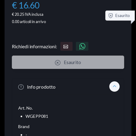
€ 16.60
€ 20.25
IVA inclusa
Esaurito
0.00
articoli in arrivo
Richiedi informazioni:
Esaurito
Info prodotto
Art. No.
WGEPP081
Brand
-