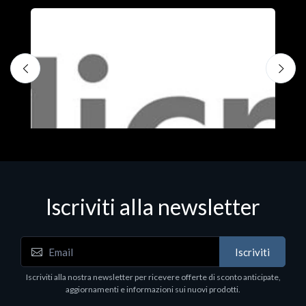
Iscriviti alla newsletter
Iscriviti
Software - Office Productivity
S
Iscriviti alla nostra newsletter per ricevere offerte di sconto anticipate,
MS OFFICE H&S 2021 ESD
M
aggiornamenti e informazioni sui nuovi prodotti.
€143.51
€