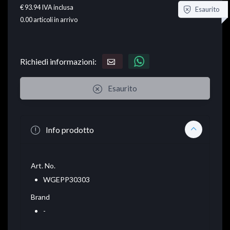
€ 93.94
IVA inclusa
Esaurito
0.00
articoli in arrivo
Richiedi informazioni:
Esaurito
Info prodotto
Art. No.
WGEPP30303
Brand
-