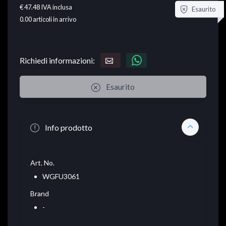
€ 47.48
IVA inclusa
Esaurito
0.00
articoli in arrivo
Richiedi informazioni:
Esaurito
Info prodotto
Art. No.
WGFU3061
Brand
-