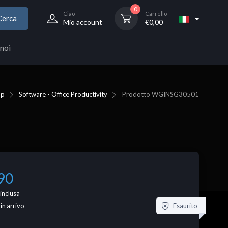
0
Ciao
Carrello
Cerca
Mio account
€
0,00
noi
op
Software - Office Productivity
Prodotto
WGINSG30501
90
inclusa
Esaurito
 in arrivo