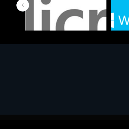
Software - Office Productivity
Software
MS OFFICE H&S 2021 ESD
MS Win
€143.51
€452.