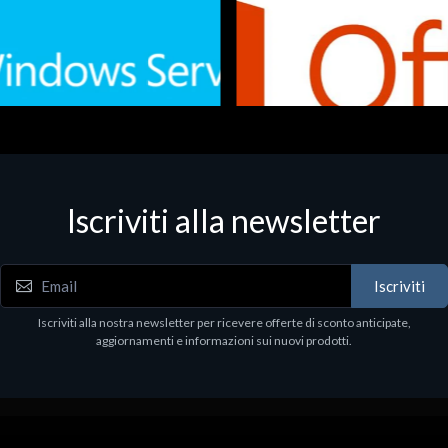
Iscriviti alla newsletter
 - Office Productivity
Software - Office Productivity
.Svr.Ess. 2019 64bit Ita
MS O365 Business Prem Retai
97
€143.97
Iscriviti
Iscriviti alla nostra newsletter per ricevere offerte di sconto anticipate,
aggiornamenti e informazioni sui nuovi prodotti.