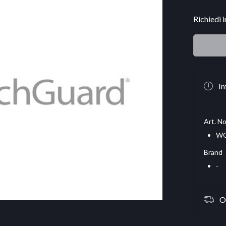
Richiedi 
In
Art. No
WG
Brand
-
O