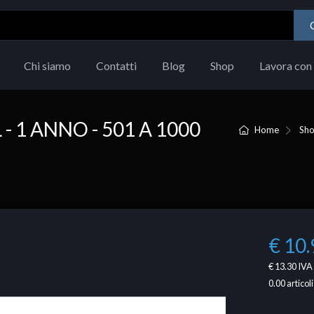
Chi siamo
Contatti
Blog
Shop
Lavora con 
 1 ANNO - 501 A 1000
Home
Sh
€ 10.
€ 13.30
IVA 
0.00
articoli