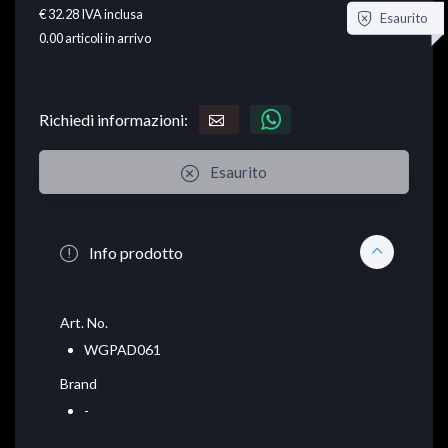
€ 32.28
IVA inclusa
Esaurito
0.00
articoli in arrivo
Richiedi informazioni:
Esaurito
Info prodotto
Art. No.
WGPAD061
Brand
-