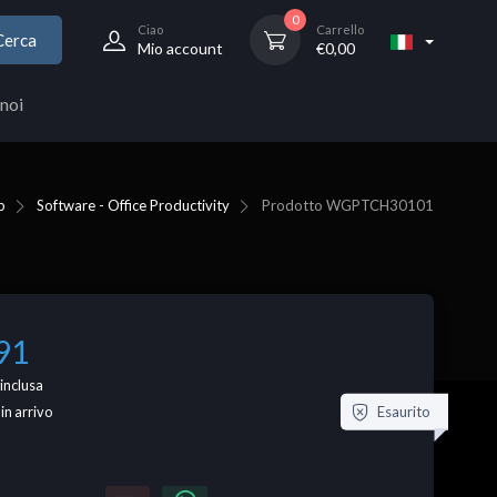
0
Ciao
Carrello
Cerca
Mio account
€
0,00
noi
p
Software - Office Productivity
Prodotto
WGPTCH30101
91
inclusa
Esaurito
 in arrivo