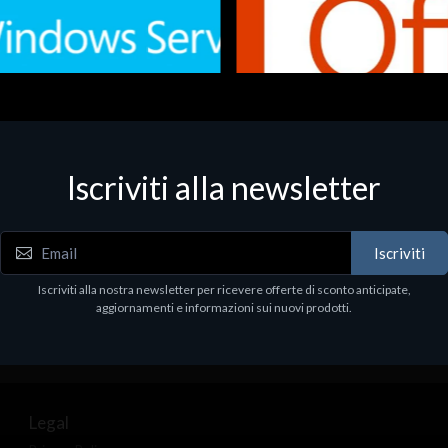
Iscriviti alla newsletter
 - Office Productivity
Software - Office Productivity
.Svr.Ess. 2019 64bit Ita
MS O365 Business Prem Retai
97
€143.97
Iscriviti
Iscriviti alla nostra newsletter per ricevere offerte di sconto anticipate,
aggiornamenti e informazioni sui nuovi prodotti.
Legal