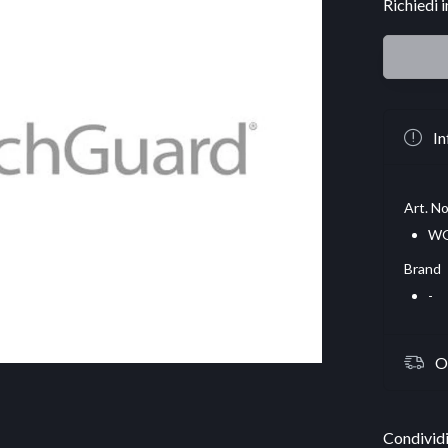
Richiedi 
In
Art. No
WG
Brand
-
O
Condividi