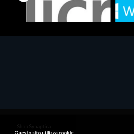
Software - Office Productivity
Software
MS OFFICE H&S 2021 ESD
MS Win
€143.51
€452.
Shop Synaptica
Questo sito utilizza cookie