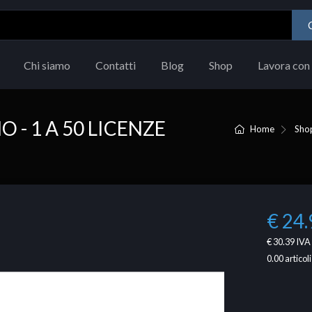
Chi siamo
Contatti
Blog
Shop
Lavora con 
- 1 A 50 LICENZE
Home
Sho
€ 24.
€ 30.39
IVA 
0.00
articoli