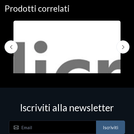
Prodotti correlati
Iscriviti alla newsletter
Iscriviti
Software - Office Productivity
S