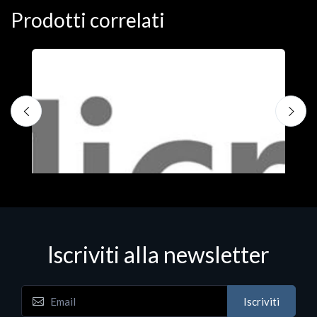
Prodotti correlati
Iscriviti alla newsletter
Iscriviti
Software - Office Productivity
S