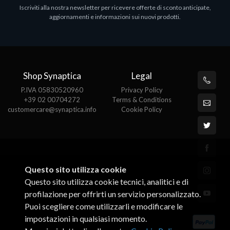
Iscriviti alla nostra newsletter per ricevere offerte di sconto anticipate,
MS OFFICE H&S 2021 ESD
M
aggiornamenti e informazioni sui nuovi prodotti.
€143.51
€
Shop Synaptica
Legal
P.IVA 05830520960
Privacy Policy
+39 02 00704272
Terms & Conditions
customercare@synaptica.info
Cookie Policy
Questo sito utilizza cookie
Questo sito utilizza cookie tecnici, analitici e di
profilazione per offrirti un servizio personalizzato.
Puoi scegliere come utilizzarli e modificare le
impostazioni in qualsiasi momento.