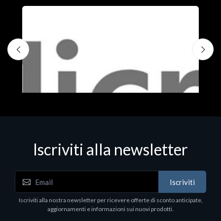
Iscriviti alla newsletter
Iscriviti
Software - Office Productivity
S
Iscriviti alla nostra newsletter per ricevere offerte di sconto anticipate,
MS OFFICE H&S 2021 ESD
M
aggiornamenti e informazioni sui nuovi prodotti.
€143.51
€