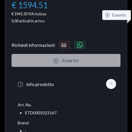
€ 1594.51
€ 1945.30
IVA inclusa
Esaurito
0.00
articoli in arrivo
Richiedi informazioni:
Esaurito
Info prodotto
Art. No.
STD0001023167
Brand
-