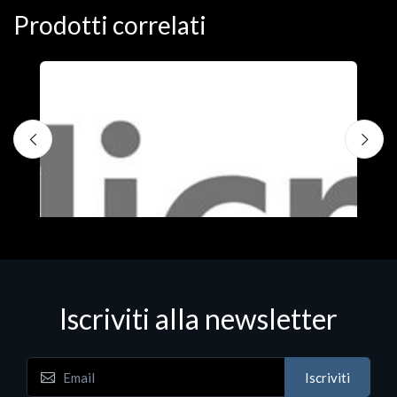
Prodotti correlati
Iscriviti alla newsletter
Iscriviti
Software - Office Productivity
S