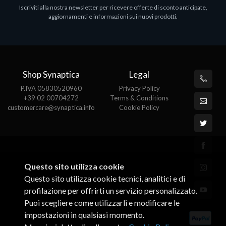
Iscriviti alla nostra newsletter per ricevere offerte di sconto anticipate,
MS OFFICE H&S 2021 ESD
M
aggiornamenti e informazioni sui nuovi prodotti.
€143.51
€
Shop Synaptica
Legal
P.IVA 05830520960
Privacy Policy
+39 02 00704272
Terms & Conditions
customercare@synaptica.info
Cookie Policy
Questo sito utilizza cookie
Questo sito utilizza cookie tecnici, analitici e di
profilazione per offrirti un servizio personalizzato.
Puoi scegliere come utilizzarli e modificare le
impostazioni in qualsiasi momento.