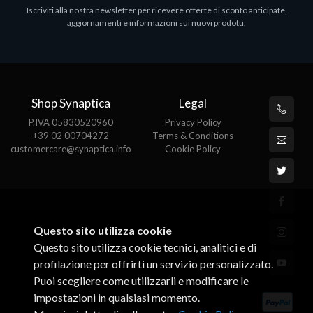
Iscriviti alla nostra newsletter per ricevere offerte di sconto anticipate,
MS OFFICE H&S 2021 ESD
M
aggiornamenti e informazioni sui nuovi prodotti.
€143.51
€
Shop Synaptica
Legal
P.IVA 05830520960
Privacy Policy
+39 02 00704272
Terms & Conditions
customercare@synaptica.info
Cookie Policy
Questo sito utilizza cookie
Questo sito utilizza cookie tecnici, analitici e di
profilazione per offrirti un servizio personalizzato.
Puoi scegliere come utilizzarli e modificare le
impostazioni in qualsiasi momento.