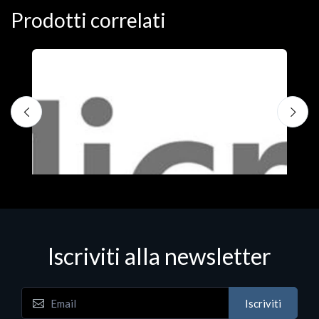
Prodotti correlati
Iscriviti alla newsletter
Iscriviti
Software - Office Productivity
S