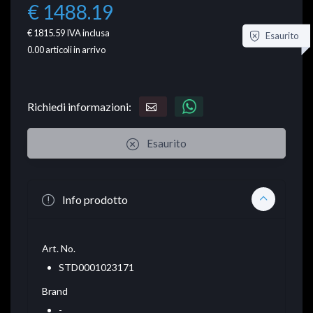
€ 1488.19
€ 1815.59
IVA inclusa
Esaurito
0.00
articoli in arrivo
Richiedi informazioni:
Esaurito
Info prodotto
Art. No.
STD0001023171
Brand
-