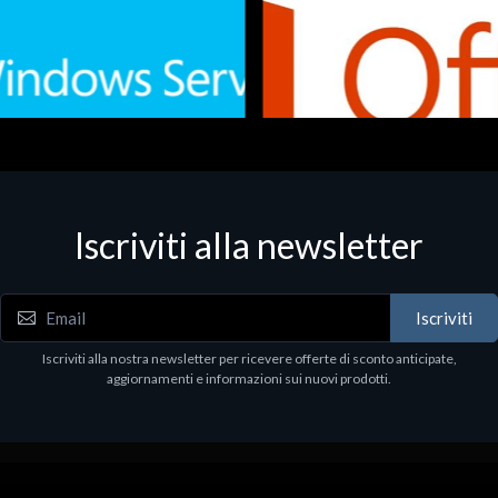
Iscriviti alla newsletter
 - Office Productivity
Software - Office Productivity
.Svr.Ess. 2019 64bit Ita
MS O365 Business Prem Retai
97
€143.97
Iscriviti
Iscriviti alla nostra newsletter per ricevere offerte di sconto anticipate,
aggiornamenti e informazioni sui nuovi prodotti.