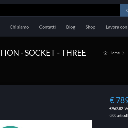
Chi siamo
Contatti
Blog
Shop
Lavora con 
ION - SOCKET - THREE
Home
€ 78
€ 962.82
IVA
0.00
articoli