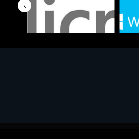
Software - Office Productivity
Software
MS OFFICE H&S 2021 ESD
MS Win
€143.51
€452.