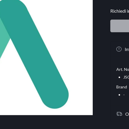
Richiedi 
In
Art. No
JS
Brand
-
O