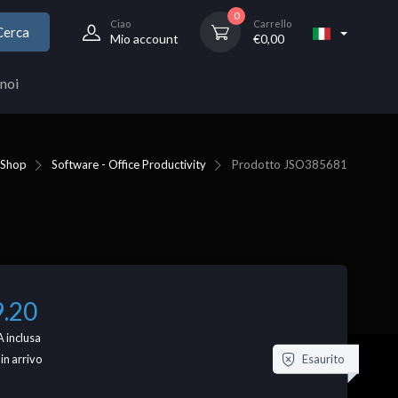
0
Ciao
Carrello
Cerca
Mio account
€
0,00
noi
Shop
Software - Office Productivity
Prodotto
JSO385681
9.20
 inclusa
Esaurito
 in arrivo