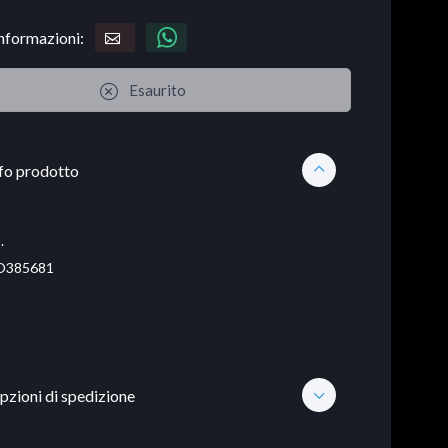
informazioni:
Esaurito
fo prodotto
.
O385681
pzioni di spedizione