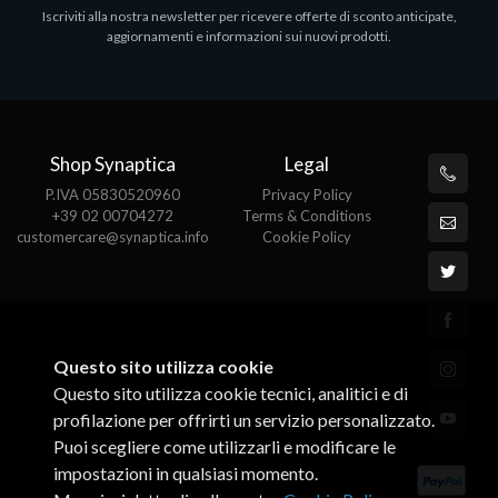
Iscriviti alla nostra newsletter per ricevere offerte di sconto anticipate,
MS OFFICE H&S 2021 ESD
M
aggiornamenti e informazioni sui nuovi prodotti.
€143.51
€
Shop Synaptica
Legal
P.IVA 05830520960
Privacy Policy
+39 02 00704272
Terms & Conditions
customercare@synaptica.info
Cookie Policy
Questo sito utilizza cookie
Questo sito utilizza cookie tecnici, analitici e di
profilazione per offrirti un servizio personalizzato.
Puoi scegliere come utilizzarli e modificare le
impostazioni in qualsiasi momento.