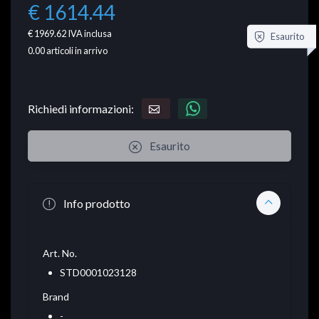
€ 1614.44
€ 1969.62
IVA inclusa
Esaurito
0.00
articoli in arrivo
Richiedi informazioni:
Esaurito
Info prodotto
Art. No.
STD0001023128
Brand
-