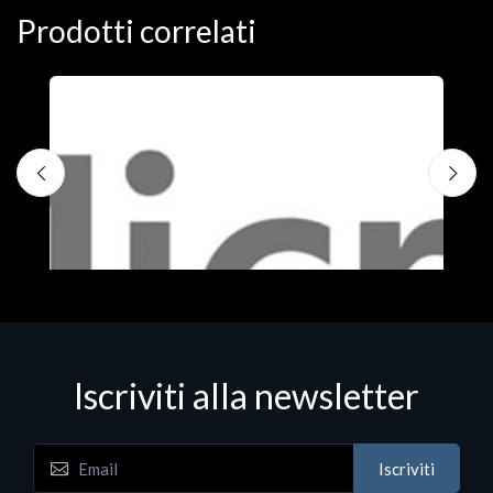
Prodotti correlati
Iscriviti alla newsletter
Iscriviti
Software - Office Productivity
S