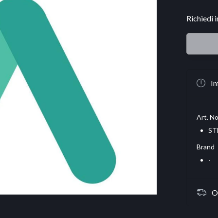
Richiedi 
In
Art. No
ST
Brand
-
O