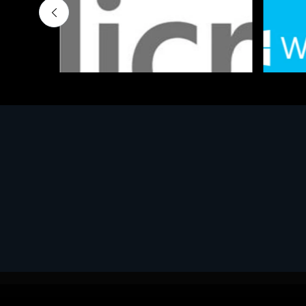
Software - Office Productivity
Software
MS OFFICE H&S 2021 ESD
MS Win
€143.51
€452.