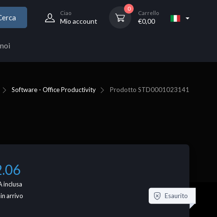
0
Ciao
Carrello
Cerca
Mio account
€
0,00
noi
Software - Office Productivity
Prodotto
STD0001023141
2.06
 inclusa
Esaurito
 in arrivo