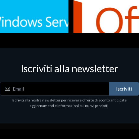
Iscriviti alla newsletter
 - Office Productivity
Software - Office Productivity
.Svr.Ess. 2019 64bit Ita
MS O365 Business Prem Retai
97
€143.97
Iscriviti
Iscriviti alla nostra newsletter per ricevere offerte di sconto anticipate,
aggiornamenti e informazioni sui nuovi prodotti.