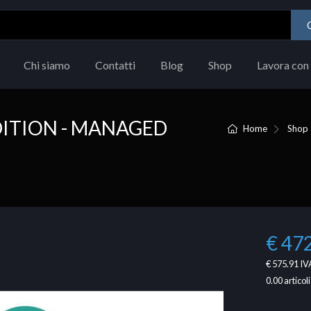
Chi siamo
Contatti
Blog
Shop
Lavora con 
ITION - MANAGED
Home
Shop
€ 47
€ 575.91
IVA
0.00
articoli