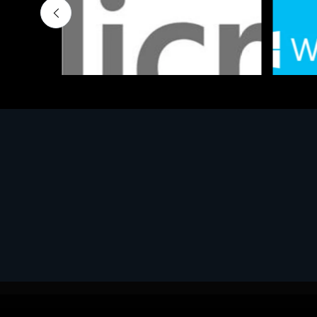
Software - Office Productivity
Software
MS OFFICE H&S 2021 ESD
MS Win
€143.51
€452.