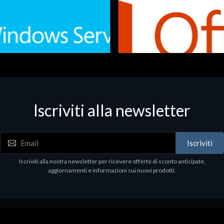
Iscriviti alla newsletter
 - Office Productivity
Software - Office Productivity
.Svr.Ess. 2019 64bit Ita
MS O365 Business Prem Retai
97
€143.97
Iscriviti
Iscriviti alla nostra newsletter per ricevere offerte di sconto anticipate,
aggiornamenti e informazioni sui nuovi prodotti.