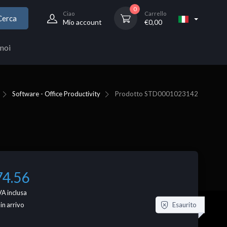
0
Ciao
Carrello
Cerca
Mio account
€
0,00
noi
Software - Office Productivity
Prodotto
STD0001023142
74.56
VA inclusa
Esaurito
 in arrivo