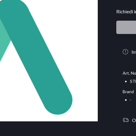
Richiedi 
In
Art. No
ST
Brand
-
O