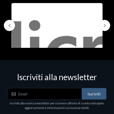
Iscriviti alla newsletter
Iscriviti
Software - Office Productivity
S
Iscriviti alla nostra newsletter per ricevere offerte di sconto anticipate,
MS OFFICE H&S 2021 ESD
M
aggiornamenti e informazioni sui nuovi prodotti.
€143.51
€