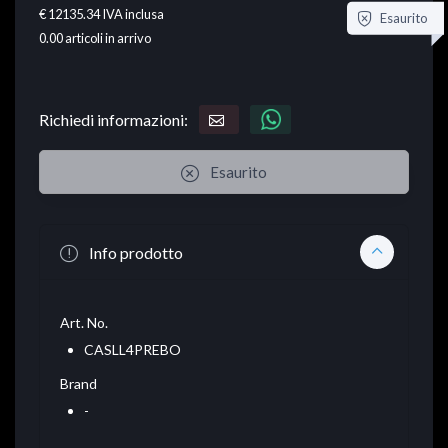
€ 12135.34
IVA inclusa
Esaurito
0.00
articoli in arrivo
Richiedi informazioni:
Esaurito
Info prodotto
Art. No.
CASLL4PREBO
Brand
-