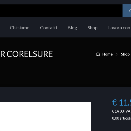
Chi siamo
Contatti
Blog
Shop
Lavora con 
AR CORELSURE
Home
Shop
€ 11.
€ 14.03
IVA 
0.00
articoli