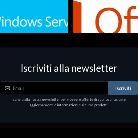
Iscriviti alla newsletter
 - Office Productivity
Software - Office Productivity
.Svr.Ess. 2019 64bit Ita
MS O365 Business Prem Retai
97
€143.97
Iscriviti
Iscriviti alla nostra newsletter per ricevere offerte di sconto anticipate,
aggiornamenti e informazioni sui nuovi prodotti.