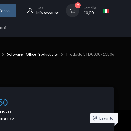
0
Ciao
Carrello
Cerca
Mio account
€
0,00
noi
Software - Office Productivity
Prodotto
STD0000711806
50
inclusa
Esaurito
 in arrivo