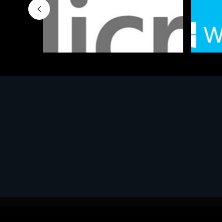
Software - Office Productivity
Software
MS OFFICE H&S 2021 ESD
MS Win
€143.51
€452.