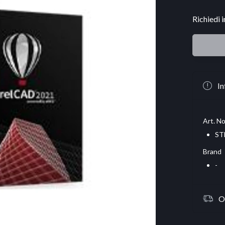
Richiedi 
In
Art. No
ST
Brand
-
O