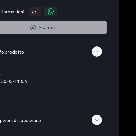
informazioni:
Esaurito
fo prodotto
.
D0000711806
pzioni di spedizione