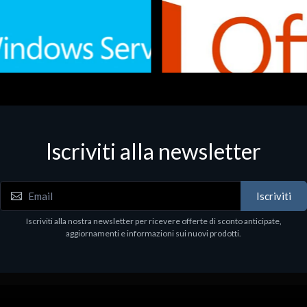
Iscriviti alla newsletter
 - Office Productivity
Software - Office Productivity
.Svr.Ess. 2019 64bit Ita
MS O365 Business Prem Retai
97
€143.97
Iscriviti
Iscriviti alla nostra newsletter per ricevere offerte di sconto anticipate,
aggiornamenti e informazioni sui nuovi prodotti.