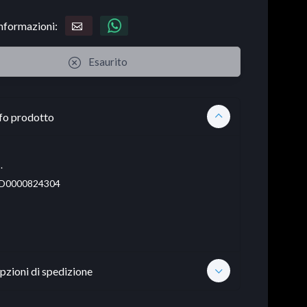
informazioni:
Esaurito
fo prodotto
.
D0000824304
pzioni di spedizione