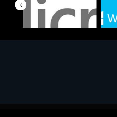
Software - Office Productivity
Software
MS OFFICE H&S 2021 ESD
MS Win
€143.51
€452.