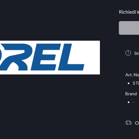
Richiedi 
In
Art. No
ST
Brand
-
O