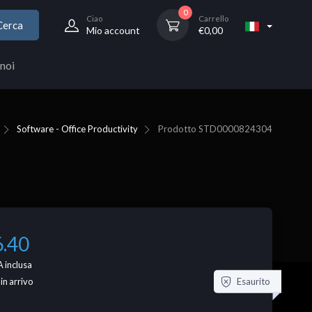
0
Ciao
Carrello
Cerca
Mio account
€
0,00
noi
Software - Office Productivity
Prodotto
STD0000824304
6.40
 inclusa
Esaurito
 in arrivo