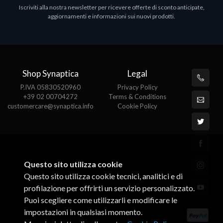
Iscriviti alla nostra newsletter per ricevere offerte di sconto anticipate,
MS OFFICE H&S 2021 ESD
M
aggiornamenti e informazioni sui nuovi prodotti.
€143.51
€
Shop Synaptica
Legal
P.IVA 05830520960
Privacy Policy
+39 02 00704272
Terms & Conditions
customercare@synaptica.info
Cookie Policy
Questo sito utilizza cookie
Questo sito utilizza cookie tecnici, analitici e di
profilazione per offrirti un servizio personalizzato.
Puoi scegliere come utilizzarli e modificare le
impostazioni in qualsiasi momento.