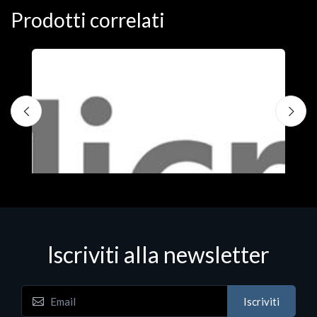
Prodotti correlati
Iscriviti alla newsletter
Iscriviti
Software - Office Productivity
S