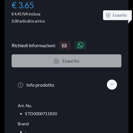
€ 3.65
€ 4.45
IVA inclusa
Esaurito
0.00
articoli in arrivo
Richiedi informazioni:
Esaurito
Info prodotto
Art. No.
STD0000711830
Brand
-