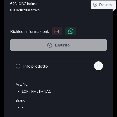
€ 20.13
IVA inclusa
Esaurito
0.00
articoli in arrivo
Richiedi informazioni:
Esaurito
Info prodotto
Art. No.
LCPTRML1MNA1
Brand
-