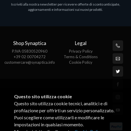
Iscriviti alla nostra newsletter per ricevere offerte di sconto anticipate,
MS OFFICE H&S 2021 ESD
M
aggiornamenti e informazioni sui nuovi prodotti.
€143.51
€
Shop Synaptica
Legal
P.IVA 05830520960
Privacy Policy
+39 02 00704272
Terms & Conditions
customercare@synaptica.info
Cookie Policy
Questo sito utilizza cookie
Questo sito utilizza cookie tecnici, analitici e di
profilazione per offrirti un servizio personalizzato.
Puoi scegliere come utilizzarli e modificare le
impostazioni in qualsiasi momento.