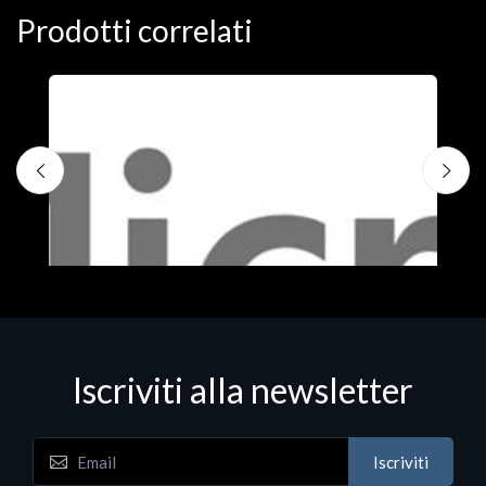
Prodotti correlati
Iscriviti alla newsletter
Iscriviti
Software - Office Productivity
S