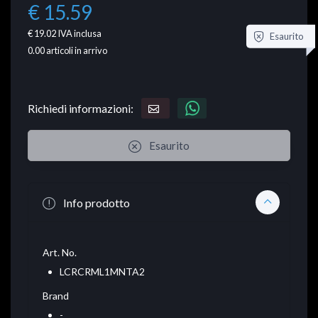
€ 15.59
€ 19.02
IVA inclusa
Esaurito
0.00
articoli in arrivo
Richiedi informazioni:
Esaurito
Info prodotto
Art. No.
LCRCRML1MNTA2
Brand
-