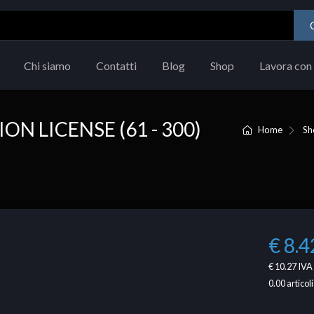
Chi siamo
Contatti
Blog
Shop
Lavora con 
N LICENSE (61 - 300)
Home
Sh
€ 8.4
€ 10.27
IVA 
0.00
articoli