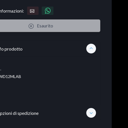
informazioni:
Esaurito
fo prodotto
.
WD12MLAB
pzioni di spedizione