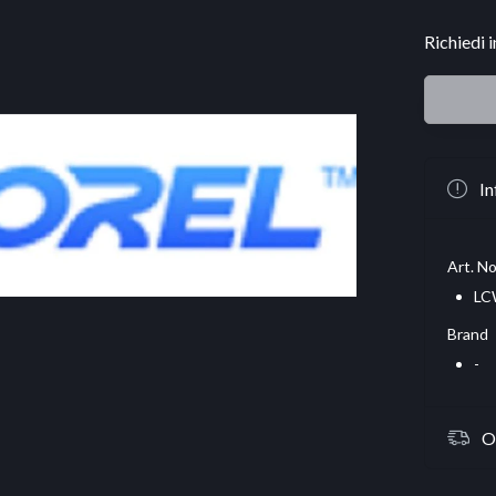
Richiedi 
In
Art. No
LC
Brand
-
O