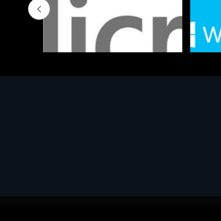
Software - Office Productivity
Software
MS OFFICE H&S 2021 ESD
MS Win
€143.51
€452.