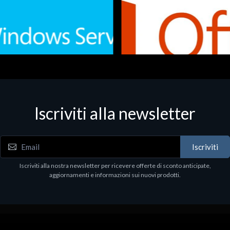
Iscriviti alla newsletter
 - Office Productivity
Software - Office Productivity
.Svr.Ess. 2019 64bit Ita
MS O365 Business Prem Retai
97
€143.97
Iscriviti
Iscriviti alla nostra newsletter per ricevere offerte di sconto anticipate,
aggiornamenti e informazioni sui nuovi prodotti.