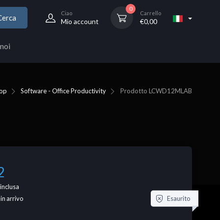
0
Ciao
Carrello
Cerca
Mio account
€
0,00
noi
op
Software - Office Productivity
Prodotto
LCWD12MLAB
2
inclusa
Esaurito
 in arrivo