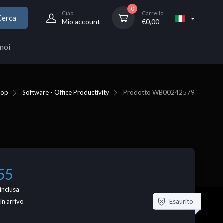
0
Ciao
Carrello
Cerca
Mio account
€
0,00
noi
hop
Software - Office Productivity
Prodotto
WB00242579
55
inclusa
Esaurito
 in arrivo