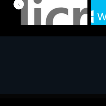
Software - Office Productivity
Software
MS OFFICE H&S 2021 ESD
MS Win
€143.51
€452.