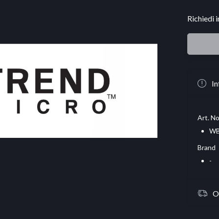
Richiedi 
In
Art. No
WB
Brand
-
O