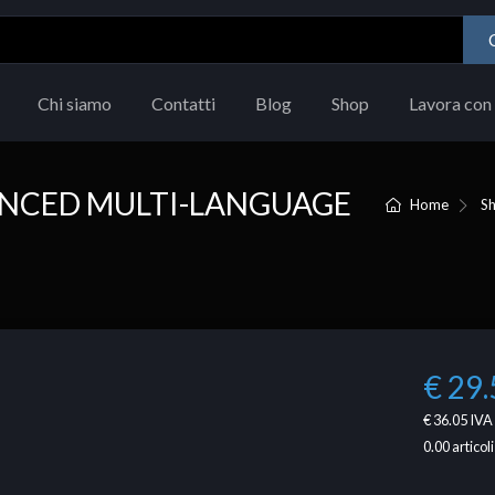
Chi siamo
Contatti
Blog
Shop
Lavora con 
ANCED MULTI-LANGUAGE
Home
S
€ 29.
€ 36.05
IVA 
0.00
articoli