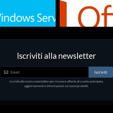
Iscriviti alla newsletter
 - Office Productivity
Software - Office Productivity
.Svr.Ess. 2019 64bit Ita
MS O365 Business Prem Retai
97
€143.97
Iscriviti
Iscriviti alla nostra newsletter per ricevere offerte di sconto anticipate,
aggiornamenti e informazioni sui nuovi prodotti.