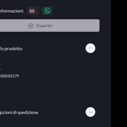
informazioni:
Esaurito
fo prodotto
.
00242579
pzioni di spedizione