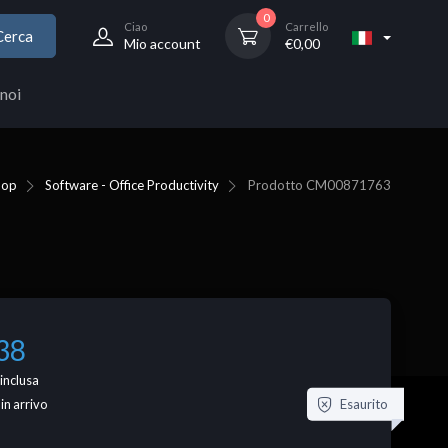
0
Ciao
Carrello
Cerca
Mio account
€
0,00
noi
hop
Software - Office Productivity
Prodotto
CM00871763
38
inclusa
Esaurito
 in arrivo