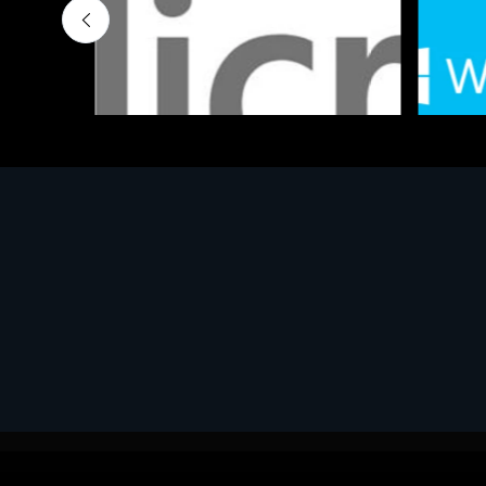
Software - Office Productivity
Software
MS OFFICE H&S 2021 ESD
MS Win
€143.51
€452.