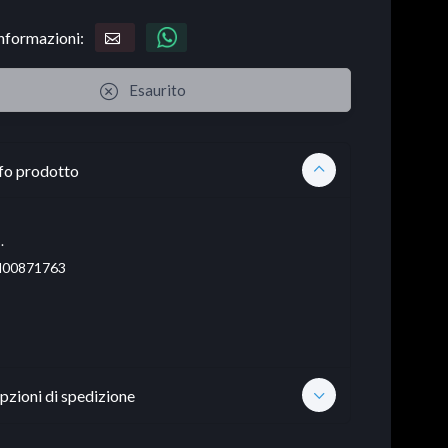
informazioni:
Esaurito
fo prodotto
.
00871763
pzioni di spedizione