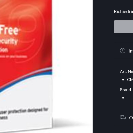
Richiedi 
In
Art. No
CM
Brand
-
O