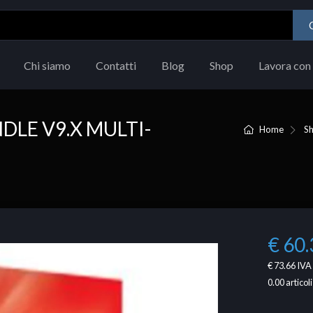
Chi siamo
Contatti
Blog
Shop
Lavora con 
LE V9.X MULTI-
Home
S
€ 60.
€ 73.66
IVA 
0.00
articoli