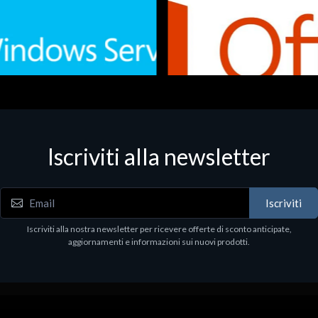
Iscriviti alla newsletter
 - Office Productivity
Software - Office Productivity
.Svr.Ess. 2019 64bit Ita
MS O365 Business Prem Retai
97
€143.97
Iscriviti
Iscriviti alla nostra newsletter per ricevere offerte di sconto anticipate,
aggiornamenti e informazioni sui nuovi prodotti.