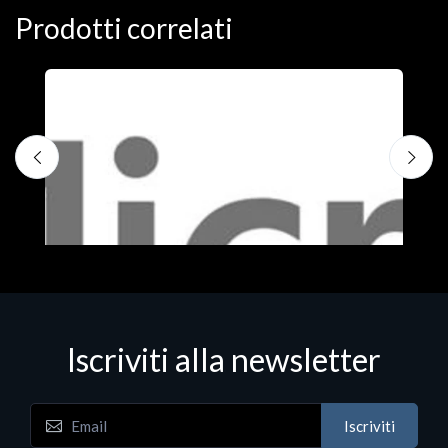
Prodotti correlati
Iscriviti alla newsletter
Iscriviti
Software - Office Productivity
S