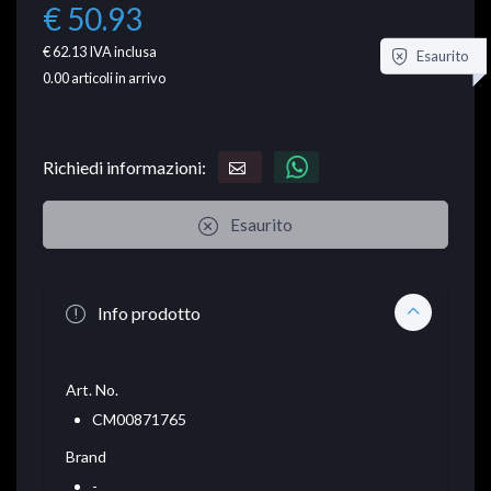
€ 50.93
€ 62.13
IVA inclusa
Esaurito
0.00
articoli in arrivo
Richiedi informazioni:
Esaurito
Info prodotto
Art. No.
CM00871765
Brand
-