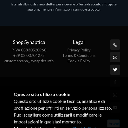
Iscriviti alla nostra newsletter per ricevere offerte di sconto anticipate,
MS OFFICE H&S 2021 ESD
M
aggiornamenti e informazioni sui nuovi prodotti.
€143.51
€
Shop Synaptica
Legal
P.IVA 05830520960
Privacy Policy
+39 02 00704272
Terms & Conditions
customercare@synaptica.info
Cookie Policy
Questo sito utilizza cookie
Questo sito utilizza cookie tecnici, analitici e di
profilazione per offrirti un servizio personalizzato.
Puoi scegliere come utilizzarli e modificare le
impostazioni in qualsiasi momento.