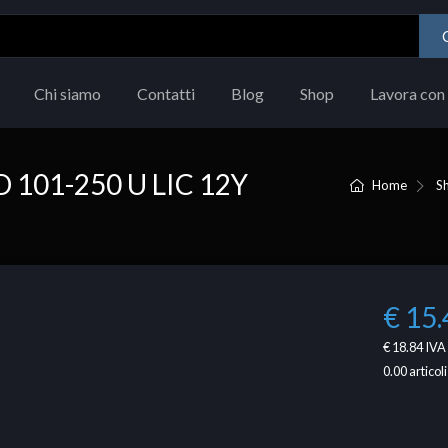
Chi siamo
Contatti
Blog
Shop
Lavora con 
101-250 U LIC 12Y
Home
S
€ 15.
€ 18.84
IVA 
0.00
articoli