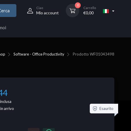
0
Ciao
Carrello
Cerca
Mio account
€
0,00
noi
hop
Software - Office Productivity
Prodotto
WF01043498
44
inclusa
Esaurito
 in arrivo