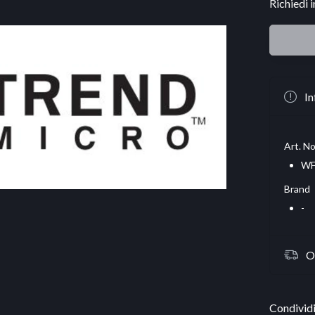
Richiedi 
In
Art. No
WF
Brand
-
O
Condividi