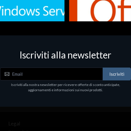
Iscriviti alla newsletter
 - Office Productivity
Software - Office Productivity
.Svr.Ess. 2019 64bit Ita
MS O365 Business Prem Retai
97
€143.97
Iscriviti
Iscriviti alla nostra newsletter per ricevere offerte di sconto anticipate,
aggiornamenti e informazioni sui nuovi prodotti.
Legal