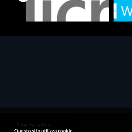
Software - Office Productivity
Software
MS OFFICE H&S 2021 ESD
MS Win
€143.51
€452.
Shop Synaptica
Questo sito utilizza cookie