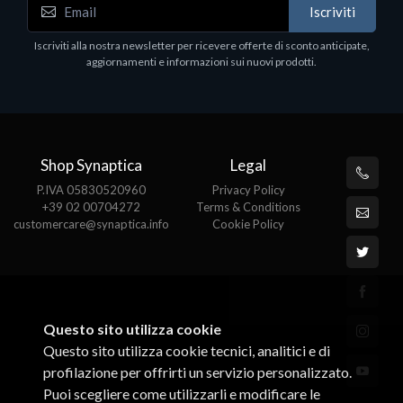
Iscriviti
LV Rz5-7520U 16GB 512 W11H 15
D
1
Iscriviti alla nostra newsletter per ricevere offerte di sconto anticipate,
€413.17
P
aggiornamenti e informazioni sui nuovi prodotti.
€
Shop Synaptica
Legal
P.IVA 05830520960
Privacy Policy
+39 02 00704272
Terms & Conditions
customercare@synaptica.info
Cookie Policy
Questo sito utilizza cookie
Questo sito utilizza cookie tecnici, analitici e di
profilazione per offrirti un servizio personalizzato.
Puoi scegliere come utilizzarli e modificare le