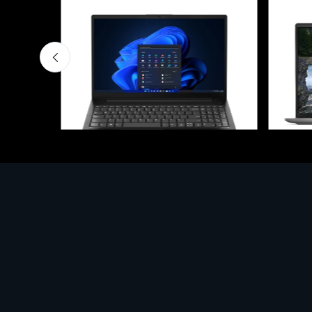
Notebook - Portatili
Notebook
yzen 7,
LV Rz5-7520U 16GB 512 W11H 15
DELL L
 1200
cm (16
€413.17
1000 
€1852