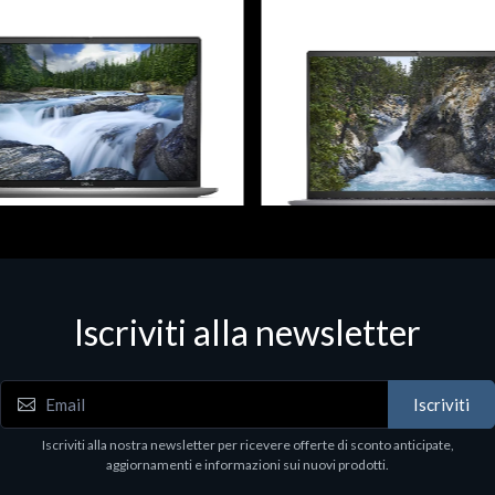
 - Portatili
Notebook - Portatili
Iscriviti alla newsletter
atitude 7640, Intel Core i7, 40.6
DELL Vostro 5630, Intel Core i
"), 1920 x 1200 pixels, 32 GB,
cm (16"), 1920 x 1200 pixels, 1
GB, Windows 11 Pro
512 GB, Windows 11 Pro
.95
€1341.97
Iscriviti
Iscriviti alla nostra newsletter per ricevere offerte di sconto anticipate,
aggiornamenti e informazioni sui nuovi prodotti.