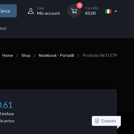
0
Ciao
Carrello
Cerca
Mio account
€
0,00
noi
Home
Shop
Notebook - Portatili
Prodotto
8671579
0.61
 inclusa
Esaurito
 in arrivo