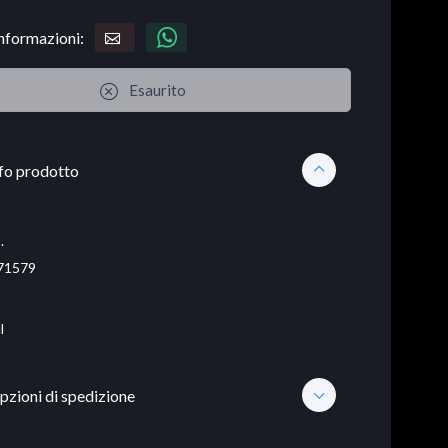
informazioni:
Esaurito
fo prodotto
.
71579
l
pzioni di spedizione