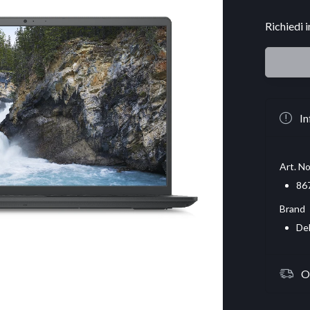
Richiedi 
In
Art. No
86
Brand
Del
O