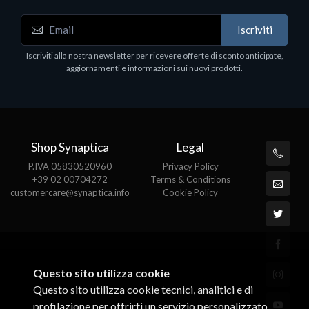
Notebook - Portatili
Iscriviti
LV Rz5-7520U 16GB 512 W11H 15
Iscriviti alla nostra newsletter per ricevere offerte di sconto anticipate,
€413.17
aggiornamenti e informazioni sui nuovi prodotti.
Shop Synaptica
Legal
P.IVA 05830520960
Privacy Policy
+39 02 00704272
Terms & Conditions
customercare@synaptica.info
Cookie Policy
Questo sito utilizza cookie
Questo sito utilizza cookie tecnici, analitici e di
profilazione per offrirti un servizio personalizzato.