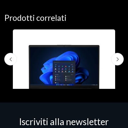
Prodotti correlati
N
D
1
P
€
Iscriviti alla newsletter