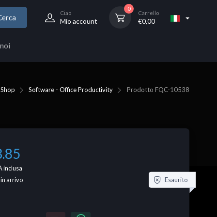
0
Ciao
Carrello
Cerca
Mio account
€
0,00
noi
Shop
Software - Office Productivity
Prodotto
FQC-10538
3.85
 inclusa
Esaurito
 in arrivo