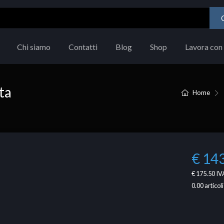
Chi siamo
Contatti
Blog
Shop
Lavora con 
ta
Home
€ 14
€ 175.50
IVA
0.00
articoli