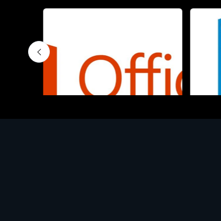
Software - Office Productivity
Software
MS O365 Business Prem Retail
MS WI
€143.97
€130.