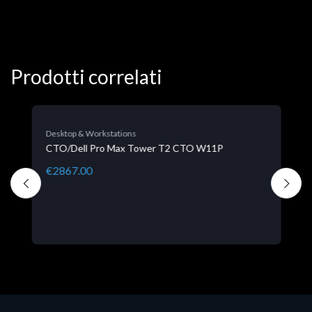
Prodotti correlati
Desktop & Workstations
D
CTO/Dell Pro Max Tower T2 CTO W11P
M
€2867.00
€