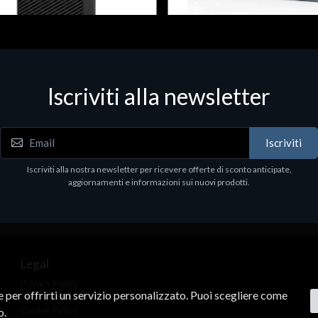
 & Workstations
Dispositivi di rete - LAN - WiFi - 4G
ell Pro Max Tower T2 CTO
Media conv. 1000BASE-SX/LX
Iscriviti alla newsletter
€21.35
.00
Iscriviti
Iscriviti alla nostra newsletter per ricevere offerte di sconto anticipate,
aggiornamenti e informazioni sui nuovi prodotti.
Legal
Privacy Policy
ne per offrirti un servizio personalizzato. Puoi scegliere come
Terms & Conditions
Cookie Policy
o.