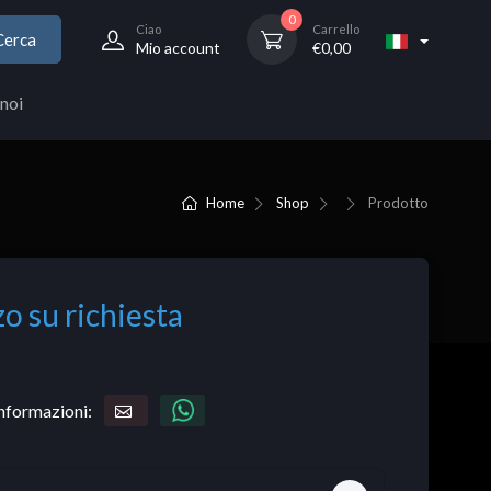
0
Ciao
Carrello
Cerca
Mio account
€
0,00
noi
Home
Shop
Prodotto
o su richiesta
informazioni: