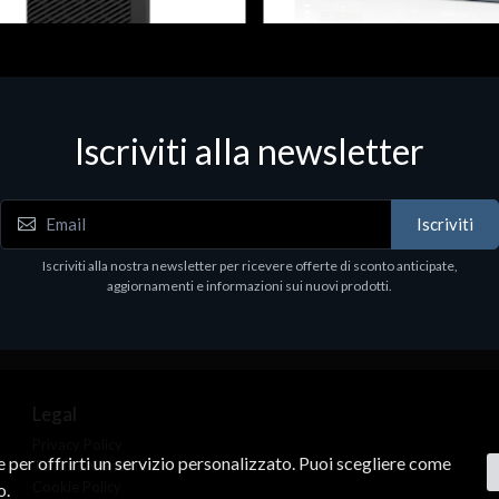
 & Workstations
Dispositivi di rete - LAN - WiFi - 4G
ell Pro Max Tower T2 CTO
Media conv. 1000BASE-SX/LX
Iscriviti alla newsletter
€21.35
.00
Iscriviti
Iscriviti alla nostra newsletter per ricevere offerte di sconto anticipate,
aggiornamenti e informazioni sui nuovi prodotti.
Legal
Privacy Policy
ne per offrirti un servizio personalizzato. Puoi scegliere come
Terms & Conditions
Cookie Policy
o.