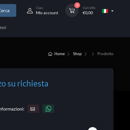
0
Ciao
Carrello
Cerca
Mio account
€
0,00
noi
Home
Shop
Prodotto
o su richiesta
informazioni: