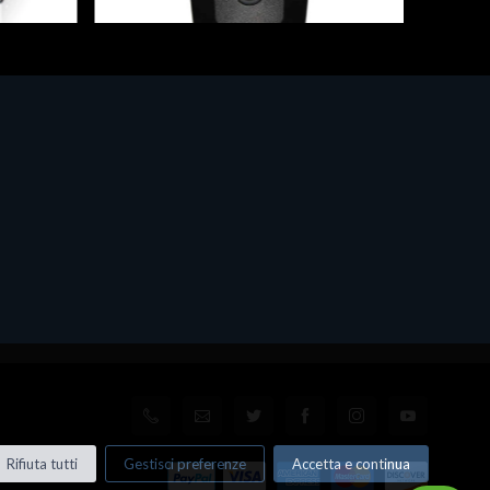
Fiscalizzatori
/LH
Newland lettore bar-code e QR-code
Modello: NL BS80 2D CMOS BT
SCANNER 370 DEC
€292.80
Rifiuta tutti
Gestisci preferenze
Accetta e continua