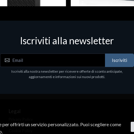
 & Workstations
Dispositivi di rete - LAN - WiFi - 4G
ell Pro Max Tower T2 CTO
Media conv. 1000BASE-SX/LX
Iscriviti alla newsletter
€21.35
.00
Iscriviti
Iscriviti alla nostra newsletter per ricevere offerte di sconto anticipate,
aggiornamenti e informazioni sui nuovi prodotti.
Legal
Privacy Policy
ne per offrirti un servizio personalizzato. Puoi scegliere come
Terms & Conditions
Cookie Policy
o.