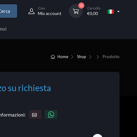
0
Ciao
Carrello
Cerca
Mio account
€
0,00
noi
Home
Shop
Prodotto
o su richiesta
informazioni: