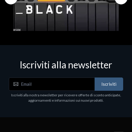
Iscriviti alla newsletter
Hard Disk - SSD
WD_BLACK SN850X NVMe SSD
Iscriviti
80
WDBB9H0020BNC - SSD - 2 TB - interno - M.2
2280 - PCIe 4.0 (NVMe) - dissipatore integrato -
Iscriviti alla nostra newsletter per ricevere offerte di sconto anticipate,
nero
aggiornamenti e informazioni sui nuovi prodotti.
€789.40