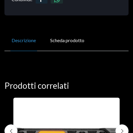
Descrizione
Scheda prodotto
Prodotti correlati
D
C
€