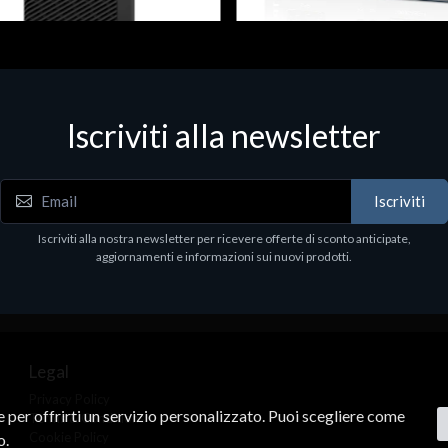
 & Workstations
Dispositivi di rete - LAN - WiFi - 4G
ell Pro Max Tower T2 CTO
Media conv. 1000BASE-SX/LX
Iscriviti alla newsletter
€21.35
.00
Iscriviti
Iscriviti alla nostra newsletter per ricevere offerte di sconto anticipate,
aggiornamenti e informazioni sui nuovi prodotti.
Legal
Privacy Policy
ne per offrirti un servizio personalizzato. Puoi scegliere come
Terms & Conditions
Cookie Policy
o.