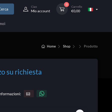
0
Ciao
Carrello
Cerca
Mio account
€
0,00
noi
Home
Shop
Prodotto
o su richiesta
informazioni: