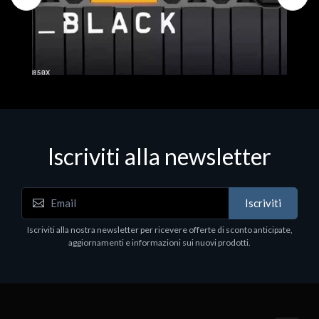
Iscriviti alla newsletter
Hard Disk - SSD
WD_BLACK SN850X NVMe SSD
Iscriviti
80
WDBB9H0020BNC - SSD - 2 TB - interno - M.2
2280 - PCIe 4.0 (NVMe) - dissipatore integrato -
Iscriviti alla nostra newsletter per ricevere offerte di sconto anticipate,
nero
aggiornamenti e informazioni sui nuovi prodotti.
€789.40