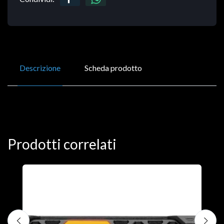
Descrizione
Scheda prodotto
Prodotti correlati
D
C
€