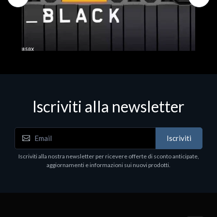
Iscriviti alla newsletter
Hard Disk - SSD
WD_BLACK SN850X NVMe SSD
Iscriviti
80
WDBB9H0020BNC - SSD - 2 TB - interno - M.2
2280 - PCIe 4.0 (NVMe) - dissipatore integrato -
Iscriviti alla nostra newsletter per ricevere offerte di sconto anticipate,
nero
aggiornamenti e informazioni sui nuovi prodotti.
€789.40