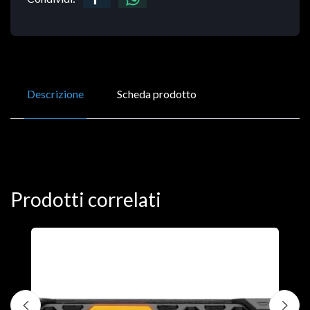
Descrizione
Scheda prodotto
Prodotti correlati
D
C
€