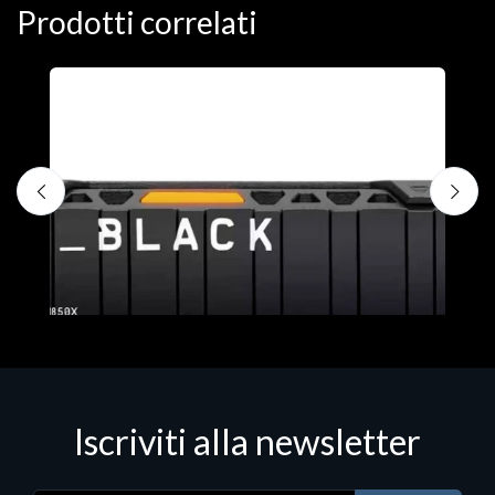
Prodotti correlati
D
C
€
Iscriviti alla newsletter
Hard Disk - SSD