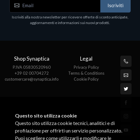
WD_BLACK SN850X NVMe SSD
Iscriviti
80
WDBB9H0020BNC - SSD - 2 TB - interno - M.2
2280 - PCIe 4.0 (NVMe) - dissipatore integrato -
Iscriviti alla nostra newsletter per ricevere offerte di sconto anticipate,
nero
aggiornamenti e informazioni sui nuovi prodotti.
€789.40
Shop Synaptica
Legal
P.IVA 05830520960
Privacy Policy
+39 02 00704272
Terms & Conditions
customercare@synaptica.info
Cookie Policy
Questo sito utilizza cookie
Questo sito utilizza cookie tecnici, analitici e di
profilazione per offrirti un servizio personalizzato.
Puoi scegliere come utilizzarli e modificare le