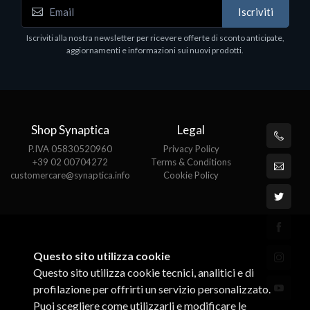
WD_BLACK SN850X NVMe SSD
Iscriviti
80
WDBB9H0020BNC - SSD - 2 TB - interno - M.2
2280 - PCIe 4.0 (NVMe) - dissipatore integrato -
Iscriviti alla nostra newsletter per ricevere offerte di sconto anticipate,
nero
aggiornamenti e informazioni sui nuovi prodotti.
€789.40
Shop Synaptica
Legal
P.IVA 05830520960
Privacy Policy
+39 02 00704272
Terms & Conditions
customercare@synaptica.info
Cookie Policy
Questo sito utilizza cookie
Questo sito utilizza cookie tecnici, analitici e di
profilazione per offrirti un servizio personalizzato.
Puoi scegliere come utilizzarli e modificare le