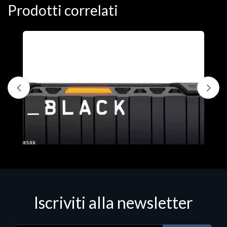
Prodotti correlati
D
C
€
Iscriviti alla newsletter
Hard Disk - SSD