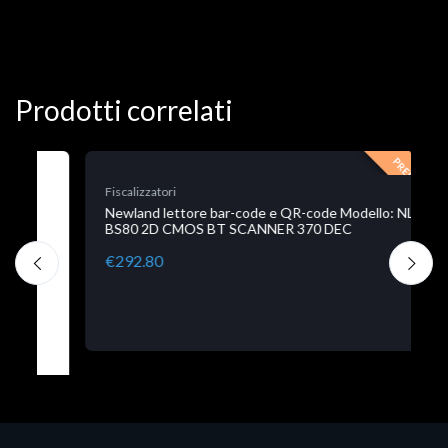
Prodotti correlati
PREORDER
Fiscalizzatori
D
Newland lettore bar-code e QR-code Modello: NL
D
BS80 2D CMOS BT SCANNER 370 DEC
G
R
€292.80
€