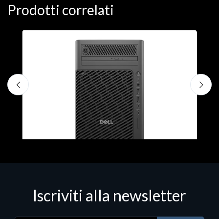
Prodotti correlati
D
M
€
Iscriviti alla newsletter
Desktop & Workstations