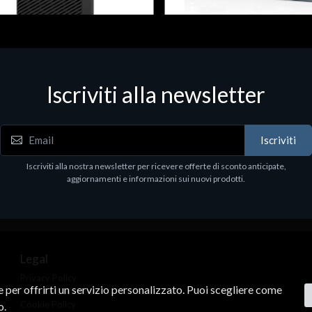
 & Workstations
Dispositivi di rete - LAN - WiFi - 4G
ell Pro Max Tower T2 CTO
Media conv. 1000BASE-SX/LX
Iscriviti alla newsletter
€21.35
.00
Iscriviti
Iscriviti alla nostra newsletter per ricevere offerte di sconto anticipate,
aggiornamenti e informazioni sui nuovi prodotti.
Legal
Privacy Policy
ne per offrirti un servizio personalizzato. Puoi scegliere come
Terms & Conditions
Cookie Policy
o.