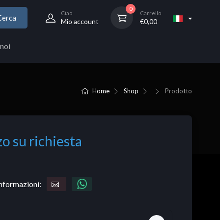
0
Ciao
Carrello
Cerca
Mio account
€
0,00
noi
Home
Shop
Prodotto
o su richiesta
informazioni: