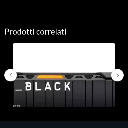
Prodotti correlati
D
C
€