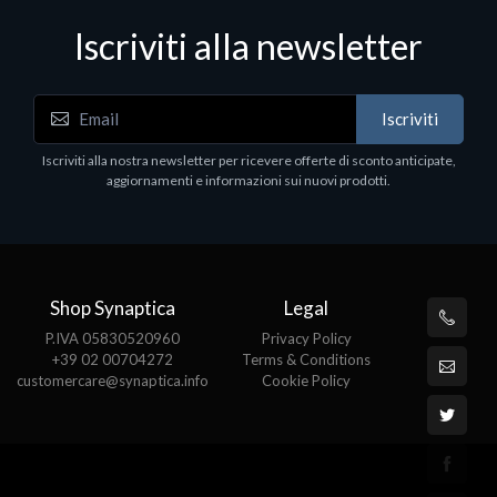
Iscriviti alla newsletter
Hard Disk - SSD
WD_BLACK SN850X NVMe SSD
Iscriviti
80
WDBB9H0020BNC - SSD - 2 TB - interno - M.2
2280 - PCIe 4.0 (NVMe) - dissipatore integrato -
Iscriviti alla nostra newsletter per ricevere offerte di sconto anticipate,
nero
aggiornamenti e informazioni sui nuovi prodotti.
€789.40
Shop Synaptica
Legal
P.IVA 05830520960
Privacy Policy
+39 02 00704272
Terms & Conditions
customercare@synaptica.info
Cookie Policy